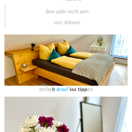
Sein oder nicht sein
von Johann
einfac
h
drauf
los tipp
en