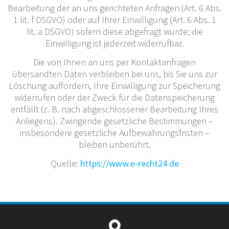
Bearbeitung der an uns gerichteten Anfragen (Art. 6 Abs.
1 lit. f DSGVO) oder auf Ihrer Einwilligung (Art. 6 Abs. 1
lit. a DSGVO) sofern diese abgefragt wurde; die
Einwilligung ist jederzeit widerrufbar.
Die von Ihnen an uns per Kontaktanfragen
übersandten Daten verbleiben bei uns, bis Sie uns zur
Löschung auffordern, Ihre Einwilligung zur Speicherung
widerrufen oder der Zweck für die Datenspeicherung
entfällt (z. B. nach abgeschlossener Bearbeitung Ihres
Anliegens). Zwingende gesetzliche Bestimmungen –
insbesondere gesetzliche Aufbewahrungsfristen –
bleiben unberührt.
Quelle:
https://www.e-recht24.de