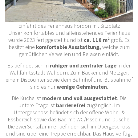
Einfahrt des Ferienhaus Fordon mit Sitzplatz
Unser komfortables und alleinstehendes Ferienhaus
wurde 2023 fertiggestellt und ist
ca. 110 m²
groß. Es
besitzt eine
komfortable Ausstattung,
welche zum
gemütlichen Verweilen und Relaxen einlädt.
Es befindet sich in
ruhiger und zentraler Lage
in der
Wallfahrtsstadt Walldürn. Zum Bäcker und Metzger,
einem Discounter sowie dem Bahnhof und Busbahnhof
sind es nur
wenige Gehminuten
.
Die Küche ist
modern und voll ausgestattet
. Die
untere Etage ist
barrierefrei
zugänglich. Im
Untergeschoss befindet sich der offene Wohn- &
Essbereich sowie das Bad mit WC/Pissoir und Dusche.
Die zwei Schlafzimmer befinden sich im Obergeschoss
und sind über eine Treppe erreichbar. Das Haus verfügt